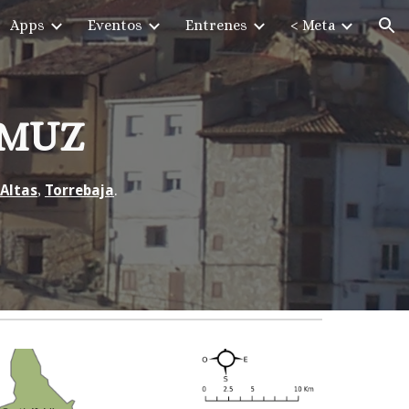
Apps
Eventos
Entrenes
< Meta
ion
EMUZ
Altas
,
Torrebaja
.