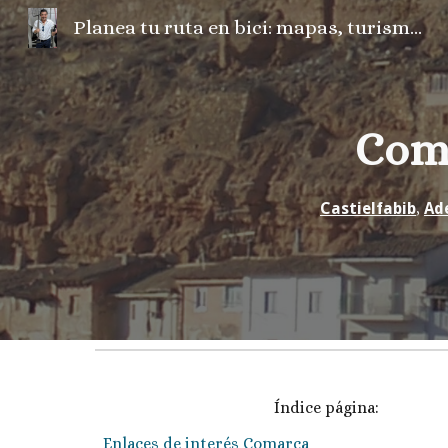
Planea tu ruta en bici: mapas, turismo, fotos, camper, el tiempo...
Sk
Com
Castielfabib
,
Ad
Índice página:
Enlaces de interés Comarca