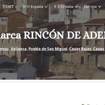
START >
N-O España
S-E España
Europa
ip to main content
Skip to navigat
arca RINCÓN DE AD
emuz
,
Vallanca
,
Puebla de San Miguel
,
Casas Bajas
,
Casas 