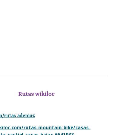
Rutas wikiloc
m/rutas ademuz
ikiloc.com/rutas-mountain-bike/casas-
lta-castiel-casas-bajas-6641933