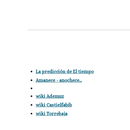
La predicción de El tiempo
Amanece - anochece...
wiki Ademuz
wiki Castielfabib
wiki Torrebaja