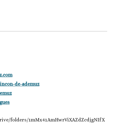
z.com
-rincon-de-ademuz
demuz
lgues
m/drive/folders/1mMx41AmHwrViXAZdZcdjgNIfX