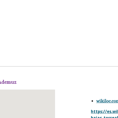
 Ademuz
wikiloc.co
https://es.w
bajas-torrea