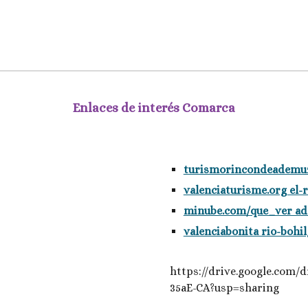
Enlaces de interés Comarca
turismorincondeademu
valenciaturisme.org el
minube.com/que_ver a
valenciabonita rio-bohi
https://drive.google.co
35aE-CA?usp=sharing