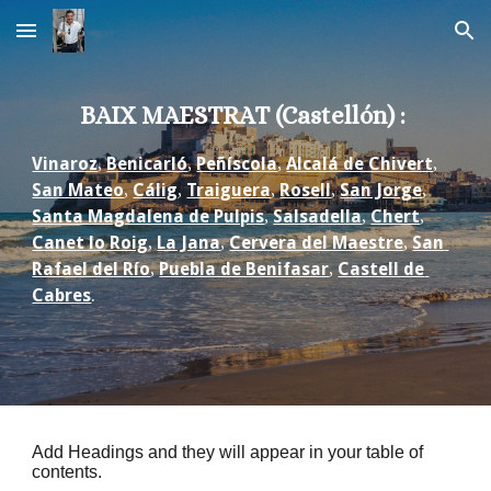
Skip to main content
Skip to navigation
BAIX MAESTRAT (Castellón) : 
Vinaroz
, 
Benicarló
, 
Peñíscola
, 
Alcalá de Chivert
, 
San Mateo
, 
Cálig
, 
Traiguera
, 
Rosell
, 
San Jorge
, 
Santa Magdalena de Pulpis
, 
Salsadella
, 
Chert
, 
Canet lo Roig
, 
La Jana
, 
Cervera del Maestre
, 
San 
Rafael del Río
, 
Puebla de Benifasar
, 
Castell de 
Cabres
.
Add Headings and they will appear in your table of
contents.