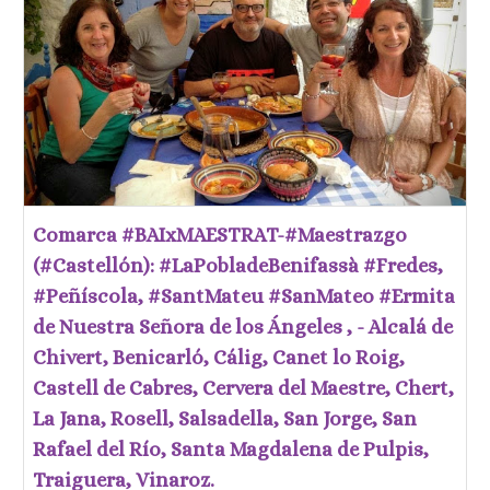
Comarca #BAIxMAESTRAT-#Maestrazgo
(#Castellón): #LaPobladeBenifassà #Fredes,
#Peñíscola, #SantMateu #SanMateo #Ermita
de Nuestra Señora de los Ángeles , - Alcalá de
Chivert, Benicarló, Cálig, Canet lo Roig,
Castell de Cabres, Cervera del Maestre, Chert,
La Jana, Rosell, Salsadella, San Jorge, San
Rafael del Río, Santa Magdalena de Pulpis,
Traiguera, Vinaroz.