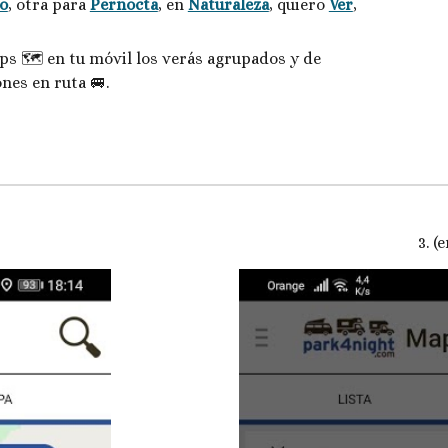
io
, otra para 
Pernocta
, en 
Naturaleza
, quiero 
Ver
, 
s 🗺️ en tu móvil los verás agrupados y de 
nes en ruta 🚐.
3. (