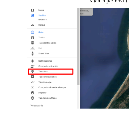
6. (en el pc/móvil)