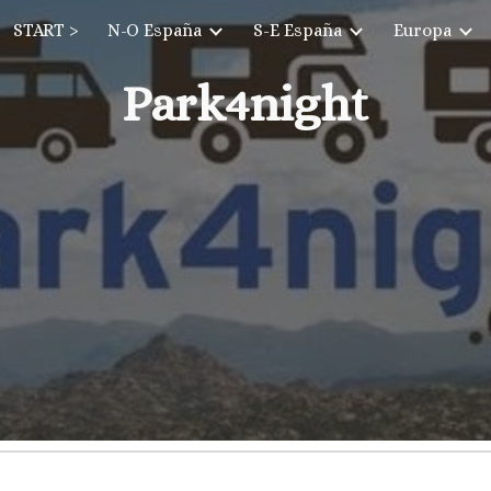
START >
N-O España
S-E España
Europa
ip to main content
Skip to navigat
Park4night