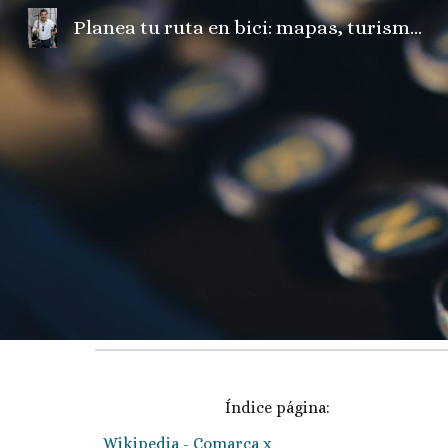
Planea tu ruta en bici: mapas, turismo, fotos, camper, el tiempo...
Sk
Índice página:
Wikipedia - Comarca x