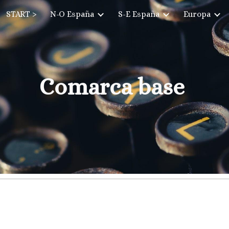
START >
N-O España
S-E España
Europa
ip to main content
Skip to navigat
Comarca base 