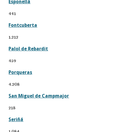
Esponellá
441
Fontcuberta
1.212
Palol de Rebardit
459
Porqueras
4.208
San Miguel de Campmajor
218
Seriñá
1.084