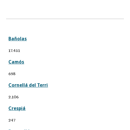
Bañolas
17.451
Camós
698
Cornellá del Terri
2.106
Crespiá
247