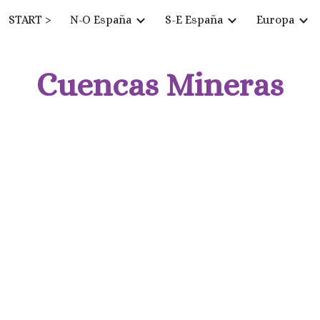
START >
N-O España
S-E España
Europa
ip to main content
Skip to navigat
Cuencas Mineras