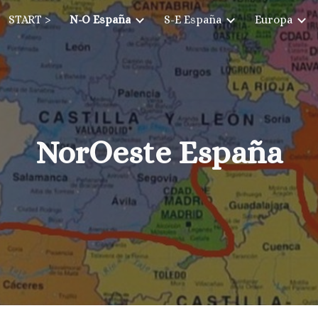
START >
N-O España
S-E España
Europa
ip to main content
Skip to navigat
NorOeste España