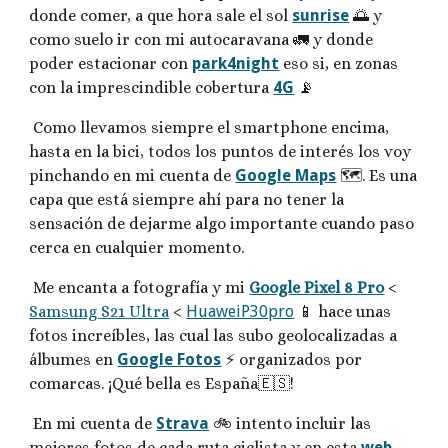
donde comer, a que hora sale el sol
sunrise
🌅 y
como suelo ir con mi autocaravana 🚛 y donde
poder estacionar con
park4night
eso si, en zonas
con la imprescindible cobertura
4G
📡
Como llevamos siempre el smartphone encima,
hasta en la bici, todos los puntos de interés los voy
pinchando en mi cuenta de
Google Maps
🗺️. Es una
capa que está siempre ahí para no tener la
sensación de dejarme algo importante cuando paso
cerca en cualquier momento.
Me encanta a fotografía y mi
Google Pixel 8 Pro
<
Samsung
S21
Ultra
<
HuaweiP30pro
📱 hace unas
fotos increíbles, las cual las subo geolocalizadas a
álbumes en
Google Fotos
⚡ organizados por
comarcas. ¡Qué bella es España
🇪🇸
!
En mi cuenta de
Strava
🚲 intento incluir las
mejores fotos de cada ruta ciclista y en esta
web