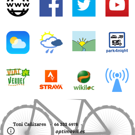
Toni Cañizares - 66 333 6978 -
optimovil.es