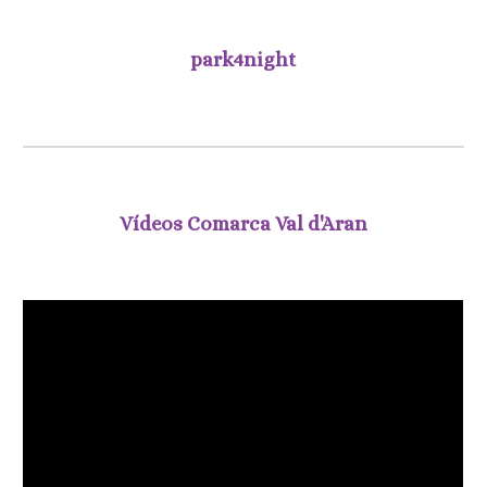
park4night
Vídeos Comarca Val d'Aran