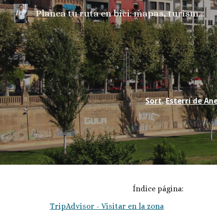
Planea tu ruta en bici: mapas, turismo, fotos, camper, el tiempo...
Sk
Sort
,
Esterri de An
Índice página:
TripAdvisor - Visitar en la zona