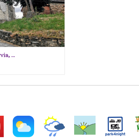
a, ...