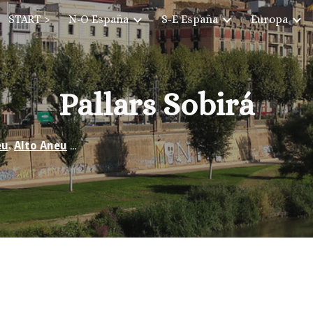
START >
N-O España
S-E España
Europa
ip to main content
Skip to navigat
Pallars Sobirá
eu
,
Alto Aneu
...