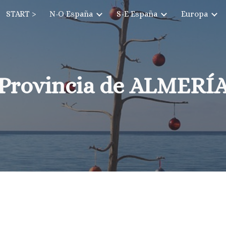
START >
N-O España
S-E España
Europa
ip to main content
Skip to navigat
Provincia de ALMERÍ