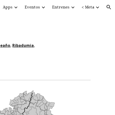
Apps
Eventos
Entrenes
< Meta
ion
eaño
,
Ribadumia
,