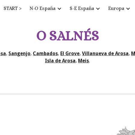
START >
N-O España
S-E España
Europa
ip to main content
Skip to navigat
O SALNÉS
osa
,
Sangenjo
,
Cambados
,
El Grove
,
Villanueva de Arosa
,
M
Isla de Arosa
,
Meis
.