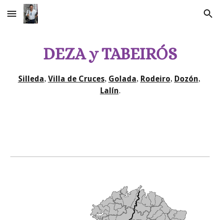
Skip to main content
Skip to navigation
DEZA y TABEIRÓS
Silleda
, 
Villa de Cruces
, 
Golada
, 
Rodeiro
, 
Dozón
, 
Lalín
.