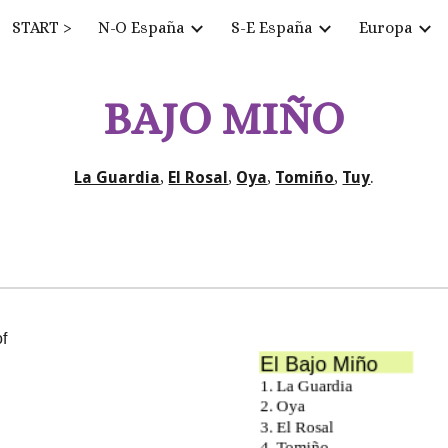
START >
N-O España
S-E España
Europa
ip to main content
Skip to navigat
BAJO MIÑO
La Guardia
,
El Rosal
,
Oya
,
Tomiño
,
Tuy
.
f