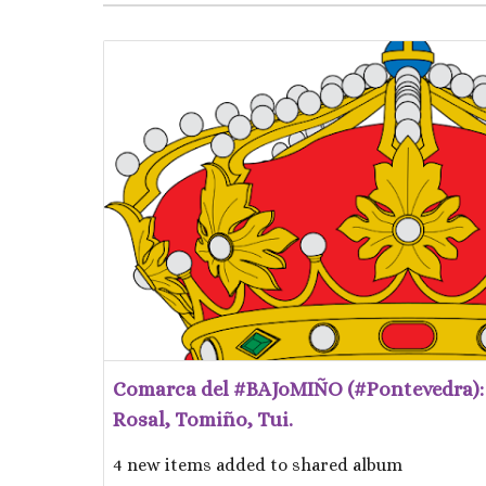
Comarca del #BAJoMIÑO (#Pontevedra): 
Rosal, Tomiño, Tui.
4 new items added to shared album