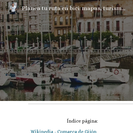
Planea tu ruta en bici: mapas, turismo, fotos, camper, el tiempo...
Sk
Índice página:
Wikipedia - Comarca de Gijón