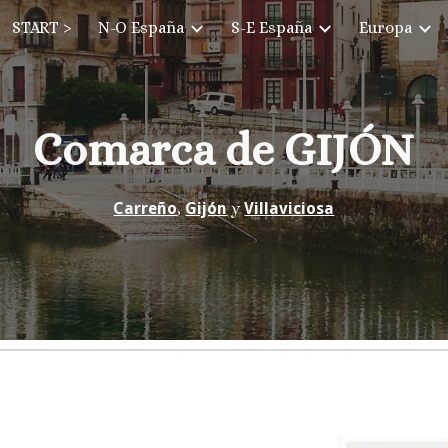
START >
N-O España
S-E España
Europa
ip to main content
Skip to navigat
Comarca de GIJÓN
Carreño
, 
Gijón
 y 
Villaviciosa