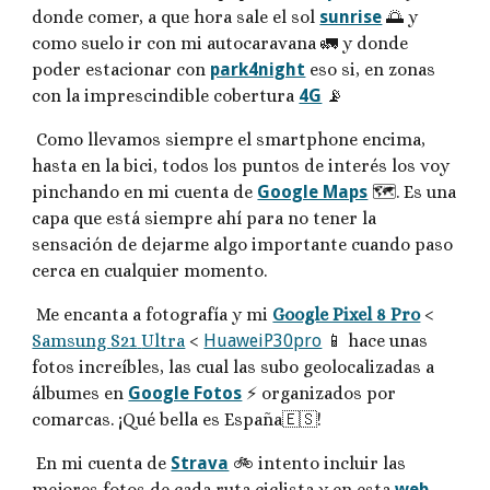
donde comer, a que hora sale el sol
sunrise
🌅 y
como suelo ir con mi autocaravana 🚛 y donde
poder estacionar con
park4night
eso si, en zonas
con la imprescindible cobertura
4G
📡
Como llevamos siempre el smartphone encima,
hasta en la bici, todos los puntos de interés los voy
pinchando en mi cuenta de
Google Maps
🗺️. Es una
capa que está siempre ahí para no tener la
sensación de dejarme algo importante cuando paso
cerca en cualquier momento.
Me encanta a fotografía y mi
Google Pixel 8 Pro
<
Samsung
S21
Ultra
<
HuaweiP30pro
📱 hace unas
fotos increíbles, las cual las subo geolocalizadas a
álbumes en
Google Fotos
⚡ organizados por
comarcas. ¡Qué bella es España
🇪🇸
!
En mi cuenta de
Strava
🚲 intento incluir las
mejores fotos de cada ruta ciclista y en esta
web